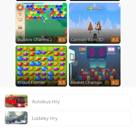
Bubble Charms 2
Cannon Balls 3D
8.3
8.3
Proud Farmer
Basket Champs
8.3
8.2
Autobus Hry
Lodičky Hry