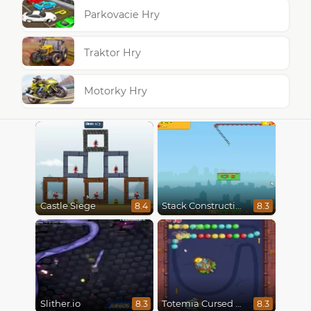
Parkovacie Hry
Traktor Hry
Motorky Hry
Castle Siege
Stack Construction
8.4
8.3
Slither.io
Totemia Cursed Marbles
8.3
8.3