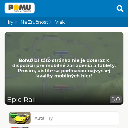
Hry
Na Zručnost
Vlak
Bohužiaľ táto stránka nie je doteraz k
dispozícii pre mobilné zariadenia a tablety.
Prosím, uistite sa pod našou najvyššej
kvality mobilných hier!
Epic Rail
5.0
Autá Hry