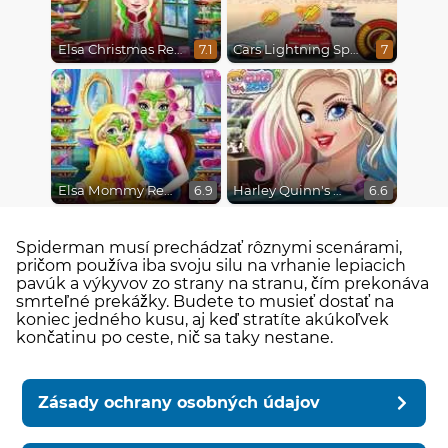
Elsa Christmas Real Haircuts
Cars Lightning Speed
7.1
7
Elsa Mommy Real Makeover
Harley Quinn's Modern Makeover
6.9
6.6
Spiderman musí prechádzať rôznymi scenárami,
pričom používa iba svoju silu na vrhanie lepiacich
pavúk a výkyvov zo strany na stranu, čím prekonáva
smrteľné prekážky. Budete to musieť dostať na
koniec jedného kusu, aj keď stratíte akúkoľvek
končatinu po ceste, nič sa taky nestane.
Zásady ochrany osobných údajov