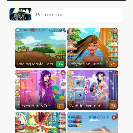
Batman Hry
Racing Movie Cars
Polynesian Princess Real Haircuts
9.4
7.5
Descendants Trendsetters
Wonder Woman Fashion Event
7.2
7.1