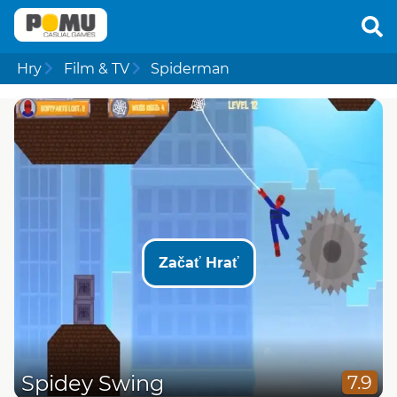
Hry
Film & TV
Spiderman
Začať Hrať
Spidey Swing
7.9