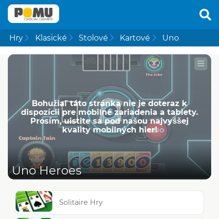
Hry
Klasické
Stolové
Kartové
Uno
Bohužiaľ táto stránka nie je doteraz k
dispozícii pre mobilné zariadenia a tablety.
Prosím, uistite sa pod našou najvyššej
kvality mobilných hier!
Uno Heroes
Solitaire Hry