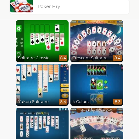
Poker Hry
Solitaire Classic
Crescent Solitaire
8.4
8.4
Yukon Solitaire
4 Colors
8.4
8.3