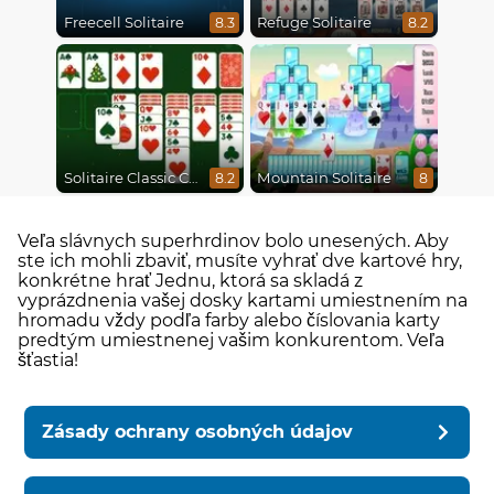
Freecell Solitaire
Refuge Solitaire
8.3
8.2
Solitaire Classic Christmas
Mountain Solitaire
8.2
8
Veľa slávnych superhrdinov bolo unesených. Aby
ste ich mohli zbaviť, musíte vyhrať dve kartové hry,
konkrétne hrať Jednu, ktorá sa skladá z
vyprázdnenia vašej dosky kartami umiestnením na
hromadu vždy podľa farby alebo číslovania karty
predtým umiestnenej vašim konkurentom. Veľa
šťastia!
Zásady ochrany osobných údajov