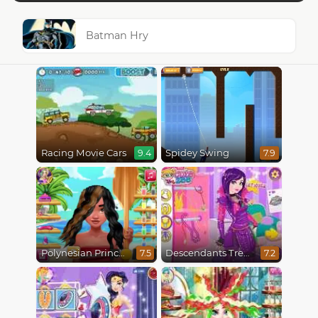
Batman Hry
Racing Movie Cars
Spidey Swing
9.4
7.9
Polynesian Princess Real Haircuts
Descendants Trendsetters
7.5
7.2