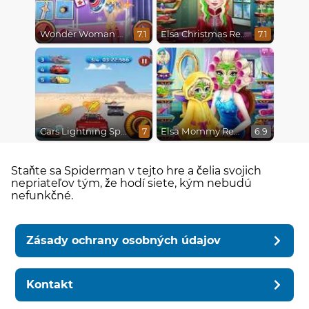
Wonder Woman Fashion Event
Elsa Christmas Real Haircuts
7.1
7.1
Cars Lightning Speed
Elsa Mommy Real Makeover
7
6.9
Staňte sa Spiderman v tejto hre a čelia svojich
nepriateľov tým, že hodí siete, kým nebudú
nefunkčné.
Zásady ochrany osobných údajov
Kontakt