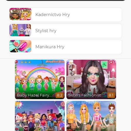
Kaderníctvo Hry
Stylist hry
Manikura Hry
Baby Hazel Fairyland Ballet
Sisters Fashionista Makeup
8.2
8.1