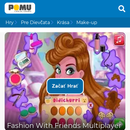
Hry
Pre Dievčata
Krása
Make-up
Začať Hrať
Fashion With Friends Multiplayer