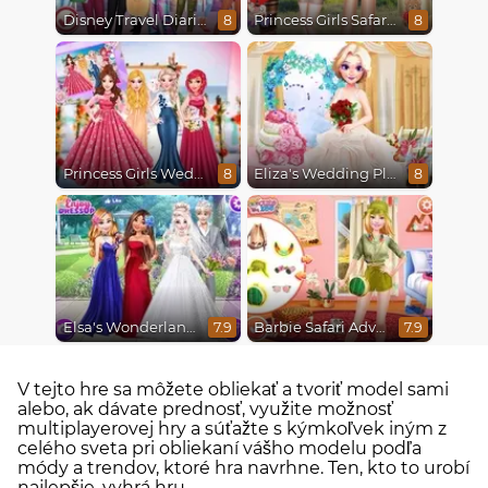
Disney Travel Diaries: City Break
Princess Girls Safari Trip
8
8
Princess Girls Wedding Trip
Eliza's Wedding Planner
8
8
Elsa's Wonderland Wedding
Barbie Safari Adventure
7.9
7.9
V tejto hre sa môžete obliekať a tvoriť model sami
alebo, ak dávate prednosť, využite možnosť
multiplayerovej hry a súťažte s kýmkoľvek iným z
celého sveta pri obliekaní vášho modelu podľa
módy a trendov, ktoré hra navrhne. Ten, kto to urobí
najlepšie, vyhrá hru.