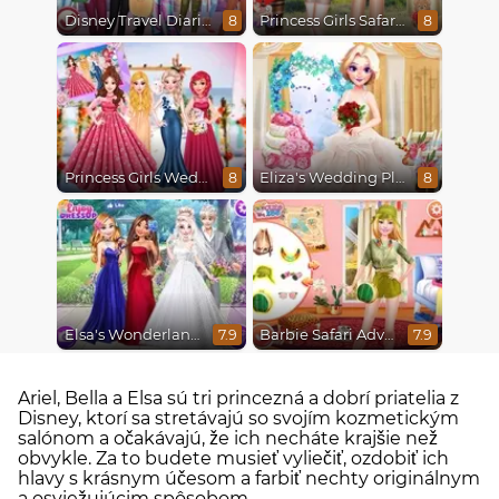
Disney Travel Diaries: City Break
Princess Girls Safari Trip
8
8
Princess Girls Wedding Trip
Eliza's Wedding Planner
8
8
Elsa's Wonderland Wedding
Barbie Safari Adventure
7.9
7.9
Ariel, Bella a Elsa sú tri princezná a dobrí priatelia z
Disney, ktorí sa stretávajú so svojím kozmetickým
salónom a očakávajú, že ich necháte krajšie než
obvykle. Za to budete musieť vyliečiť, ozdobiť ich
hlavy s krásnym účesom a farbiť nechty originálnym
a osviežujúcim spôsobom.