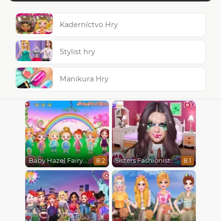
Kaderníctvo Hry
Stylist hry
Manikura Hry
Baby Hazel Fairyland Ballet
Sisters Fashionista Makeup
8.2
8.1