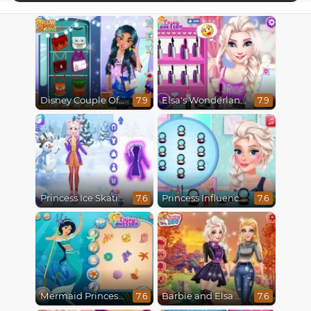
Disney Couple Of The Year
Elsa's Wonderland Wedding
7.9
7.9
Princess Ice Skating Adventure
Princess Influencer Winter Wonderland
7.6
7.6
Mermaid Princesses
Barbie and Elsa Autumn Patterns
7.6
7.6