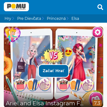
Hry
Pre Dievčata
Princezná
Elsa
Začať Hrať
Ariel and Elsa Instagram Famous
7.3