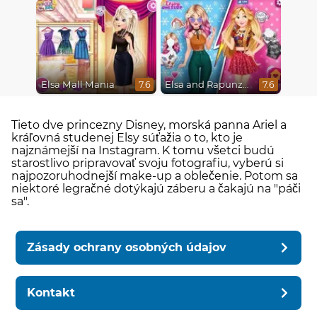
Elsa Mall Mania
Elsa and Rapunzel Princess Rivalry
7.6
7.6
Tieto dve princezny Disney, morská panna Ariel a
kráľovná studenej Elsy súťažia o to, kto je
najznámejší na Instagram. K tomu všetci budú
starostlivo pripravovať svoju fotografiu, vyberú si
najpozoruhodnejší make-up a oblečenie. Potom sa
niektoré legračné dotýkajú záberu a čakajú na "páči
sa".
Zásady ochrany osobných údajov
Kontakt