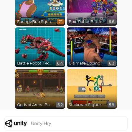
SpongeBob SquarePants : Monster Island Adventures
Epic Robot Battle
7.1
6.6
Battle Robot T-Rex Age
Ultimate Boxing
6.4
6.3
Gods of Arena Battles
Stickman Fighter Epic Battles
6.2
5.9
Unity Hry