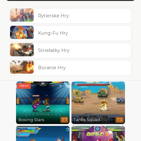
Rytierske Hry
Kung-Fu Hry
Strieľačky Hry
Búranie Hry
Boxing Stars
Tanks Squad
7.7
7.3