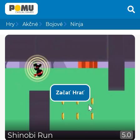
Hry
Akčné
Bojové
Ninja
Začať Hrať
Shinobi Run
5.0