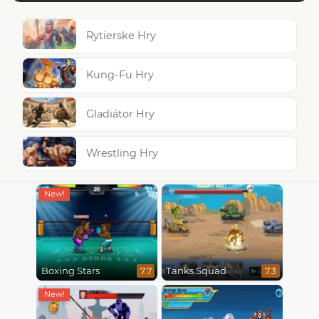
Rytierske Hry
Kung-Fu Hry
Gladiátor Hry
Wrestling Hry
Boxing Stars
Tanks Squad
7.7
7.3