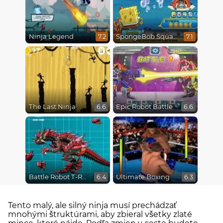
Ninja Legend
SpongeBob SquarePants : Monster Island Adventures
7.2
7.1
The Last Ninja
Epic Robot Battle
6.6
6.6
Battle Robot T-Rex Age
Ultimate Boxing
6.4
6.3
Tento malý, ale silný ninja musí prechádzať
mnohými štruktúrami, aby zbieral všetky zlaté