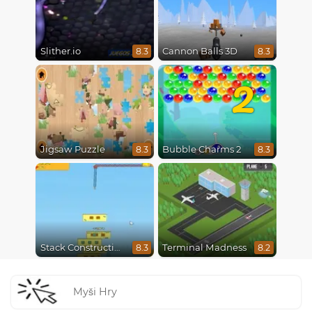
Slither.io
Cannon Balls 3D
8.3
8.3
2
Jigsaw Puzzle
Bubble Charms 2
8.3
8.3
Stack Construction
Terminal Madness
8.3
8.2
Myši Hry