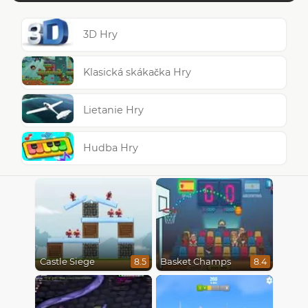
3D Hry
Klasická skákačka Hry
Lietanie Hry
Hudba Hry
Castle Siege
Basket Champs
8.5
8.4