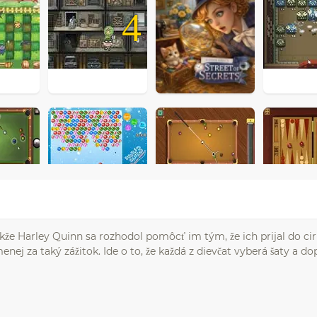
4
akže Harley Quinn sa rozhodol pomôcť im tým, že ich prijal do ci
j za taký zážitok. Ide o to, že každá z dievčat vyberá šaty a do