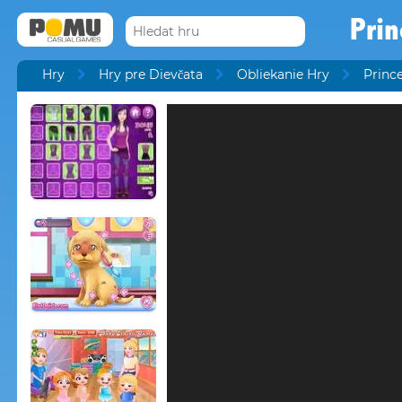
Prin
Hry
Hry pre Dievčata
Obliekanie Hry
Princ