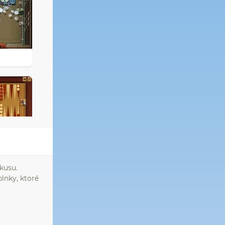
rkusu.
plnky, ktoré