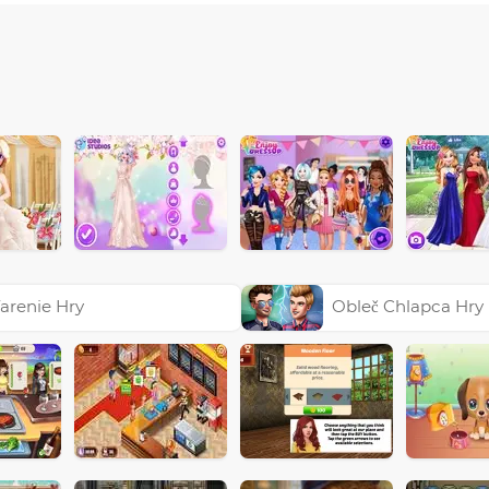
arenie Hry
Obleč Chlapca Hry