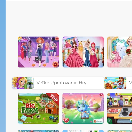
Veľké Upratovanie Hry
V