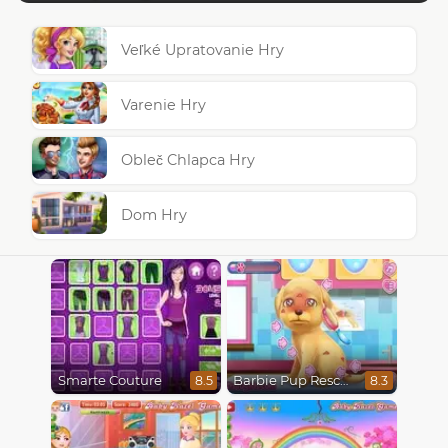
Veľké Upratovanie Hry
Varenie Hry
Obleč Chlapca Hry
Dom Hry
Smarte Couture
Barbie Pup Rescue
8.5
8.3