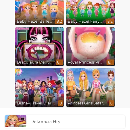
Baby Hazel Ballerina Dance
Baby Hazel Fairyland Ballet
8.2
8.2
Draculaura Dentist
Royal Princess Pregnant
8.1
8.1
Disney Travel Diaries: City Break
Princess Girls Safari Trip
8
8
Dekorácia Hry