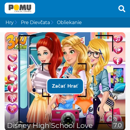
Hry
Pre Dievčata
Obliekanie
Začať Hrať
Disney High School Love
7.0