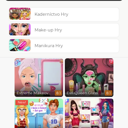
Kaderníctvo Hry
Make-up Hry
Manikura Hry
Extreme Makeover
Evil Queen Glass Skin Routine #Influencer
8.1
8.1