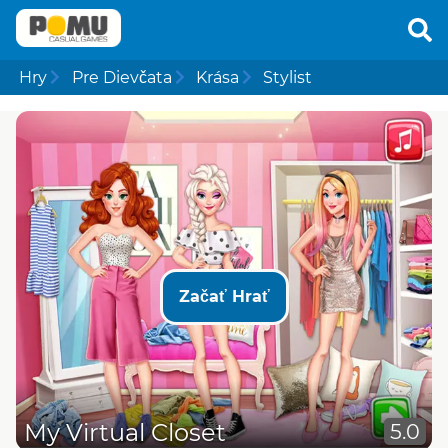
Hry
Pre Dievčata
Krása
Stylist
Začať Hrať
My Virtual Closet
5.0