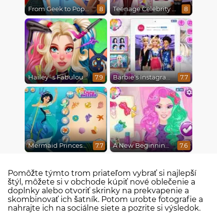
From Geek to Popular Girl
Teenage Celebrity Rivalry
8
8
Hailey´s Fabulous Hairstyle Challenge
Barbie's Instagram Life
7.9
7.7
Mermaid Princesses
A New Beginning, From Sad to Fab
7.7
7.6
Pomôžte týmto trom priateľom vybrať si najlepší
štýl, môžete si v obchode kúpiť nové oblečenie a
doplnky alebo otvoriť skrinky na prekvapenie a
skombinovať ich šatník. Potom urobte fotografie a
nahrajte ich na sociálne siete a pozrite si výsledok.