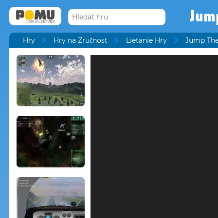
Jum
Hry
Hry na Zručnost
Lietanie Hry
Jump The