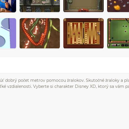
úť dobrý počet metrov pomocou žralokov. Skutočné žraloky a pla
ľké vzdialenosti. Vyberte si charakter Disney XD, ktorý sa vám pá