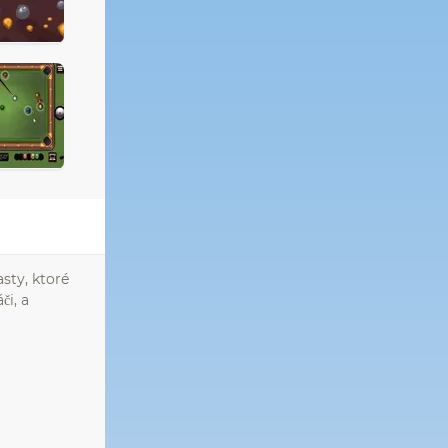
sty, ktoré
či, a