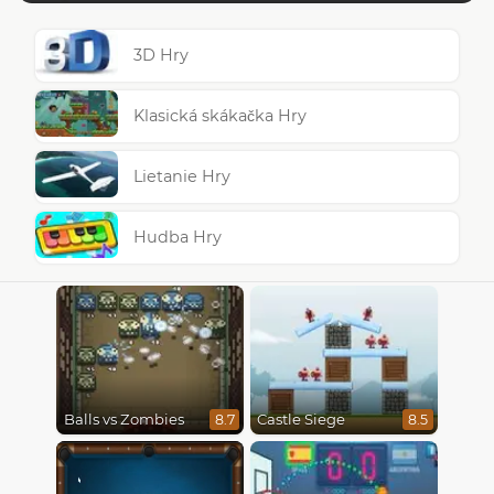
3D Hry
Klasická skákačka Hry
Lietanie Hry
Hudba Hry
Balls vs Zombies
Castle Siege
8.7
8.5