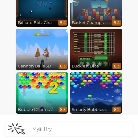
Billiard Blitz Challenge
Basket Champs
8.4
8.4
Cannon Balls 3D
Luckiest Dice
8.3
8.3
2
Bubble Charms 2
Smarty Bubbles X-Mas Edition
8.3
8.2
Myši Hry