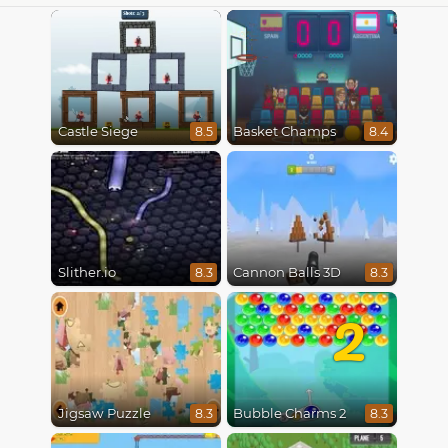
Castle Siege
Basket Champs
8.5
8.4
Slither.io
Cannon Balls 3D
8.3
8.3
2
Jigsaw Puzzle
Bubble Charms 2
8.3
8.3