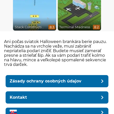
Stack Construction
Terminal Madness
8.3
8.2
Ani počas sviatok Halloween brankára berie pauzu.
Nachádza sa na vrchole veže, musí zabrániť
nepriatelia podarí zničiť. Budete musieť zamerať
presne a strieľať šíp. Ak sa vám podarí trafiť kolmo
na hlavu, mince a veľkolepé spomalené sekvencie
trvá darček.
Zásady ochrany osobných údajov
Kontakt