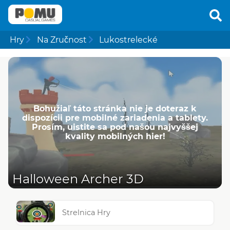
Hry
Na Zručnost
Lukostrelecké
Bohužiaľ táto stránka nie je doteraz k
dispozícii pre mobilné zariadenia a tablety.
Prosím, uistite sa pod našou najvyššej
kvality mobilných hier!
Halloween Archer 3D
Strelnica Hry