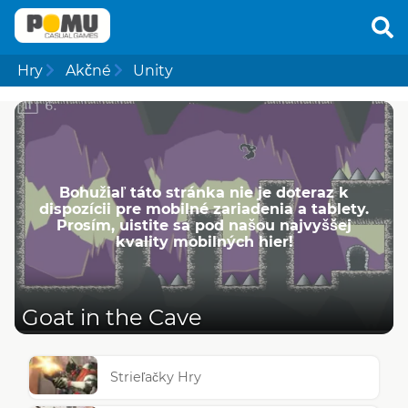
Hry
Akčné
Unity
Bohužiaľ táto stránka nie je doteraz k
dispozícii pre mobilné zariadenia a tablety.
Prosím, uistite sa pod našou najvyššej
kvality mobilných hier!
Goat in the Cave
Strieľačky Hry