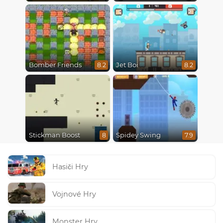
Bomber Friends
Jet Boi
8.2
8.2
Stickman Boost
Spidey Swing
8
7.9
Hasiči Hry
Vojnové Hry
Monster Hry