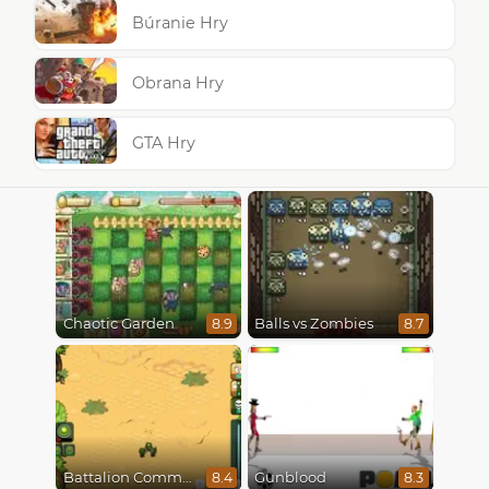
Búranie Hry
Obrana Hry
GTA Hry
Chaotic Garden
Balls vs Zombies
8.9
8.7
Battalion Commander
Gunblood
8.4
8.3