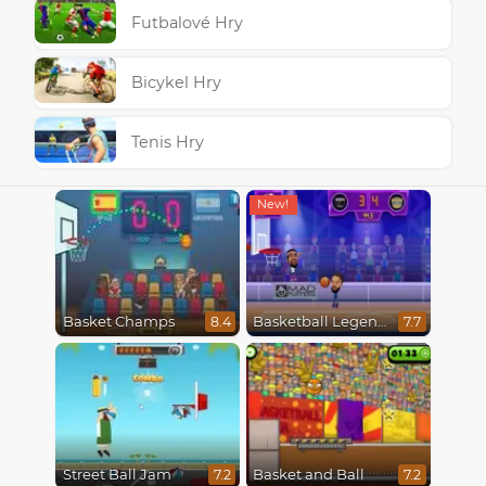
Futbalové Hry
Bicykel Hry
Tenis Hry
Basket Champs
Basketball Legends 2020
8.4
7.7
Street Ball Jam
Basket and Ball
7.2
7.2