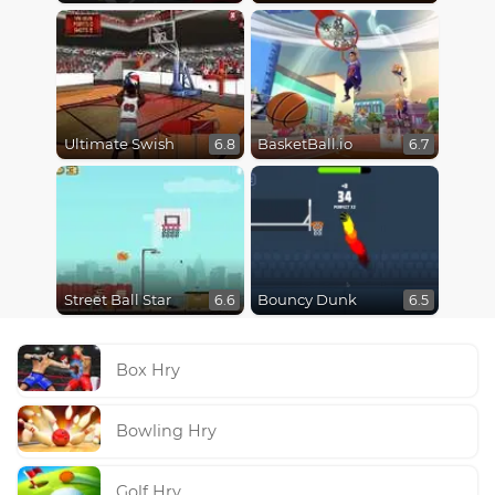
Ultimate Swish
BasketBall.io
6.8
6.7
Street Ball Star
Bouncy Dunk
6.6
6.5
Box Hry
Bowling Hry
Golf Hry