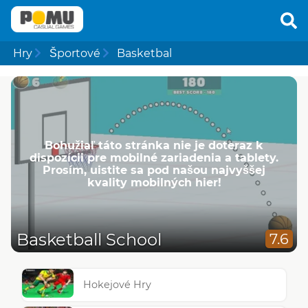
Hry
Športové
Basketbal
Bohužiaľ táto stránka nie je doteraz k
dispozícii pre mobilné zariadenia a tablety.
Prosím, uistite sa pod našou najvyššej
kvality mobilných hier!
Basketball School
7.6
Hokejové Hry