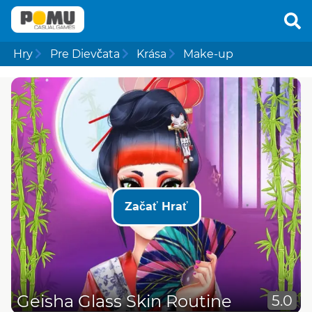
Hry
Pre Dievčata
Krása
Make-up
Začať Hrať
Geisha Glass Skin Routine
5.0