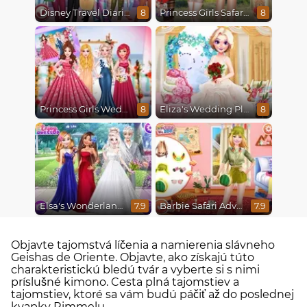
Disney Travel Diaries: City Break
Princess Girls Safari Trip
8
8
Princess Girls Wedding Trip
Eliza's Wedding Planner
8
8
Elsa's Wonderland Wedding
Barbie Safari Adventure
7.9
7.9
Objavte tajomstvá líčenia a namierenia slávneho
Geishas de Oriente. Objavte, ako získajú túto
charakteristickú bledú tvár a vyberte si s nimi
príslušné kimono. Cesta plná tajomstiev a
tajomstiev, ktoré sa vám budú páčiť až do poslednej
kvapky Rimmelu.