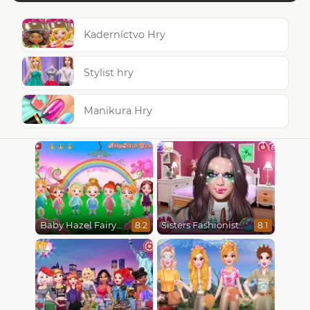
Kaderníctvo Hry
Stylist hry
Manikura Hry
Baby Hazel Fairyland Ballet
Sisters Fashionista Makeup
8.2
8.1