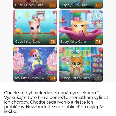
Cute Puppy Care
Puppy Fun Care
8.2
8.1
Cute Kitty Care
Stray Kitty Care
7.9
7.8
My Little Pony : Adventures in Aquastria
Rusty Kitten Bath
7.1
6.9
Chceli ste byť niekedy veterinárnym lekárom?
Vyskúšajte túto hru a pomôžte šteniatkam vyliečiť
ich choroby. Choďte teda rýchlo a riešte ich
problémy. Nezabudnite si ich obliecť po najlepšej
liečbe.