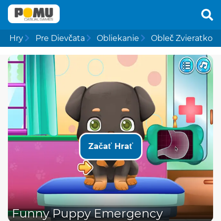
Hry
Pre Dievčata
Obliekanie
Obleč Zvieratko
Začať Hrať
Funny Puppy Emergency