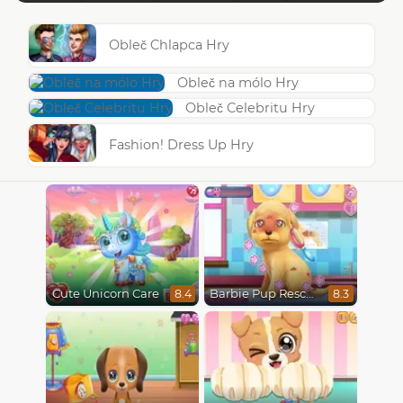
Obleč Chlapca Hry
Obleč na mólo Hry
Obleč Celebritu Hry
Fashion! Dress Up Hry
Cute Unicorn Care
Barbie Pup Rescue
8.4
8.3