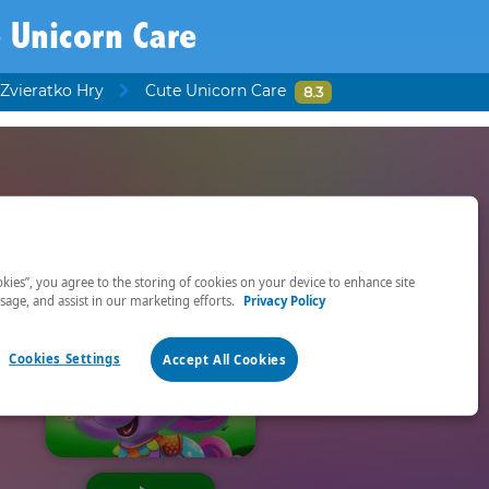
 Unicorn Care
 Zvieratko Hry
Cute Unicorn Care
8.3