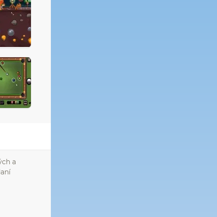
ých a
daní