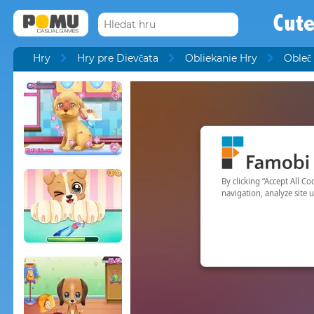
Cute
Hry
Hry pre Dievčata
Obliekanie Hry
Obleč