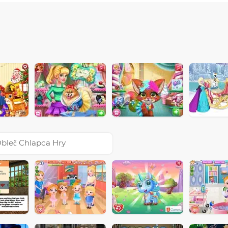
bleč Chlapca Hry