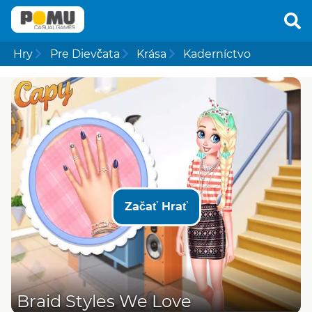
Hry
Pre Dievčata
Krása
Kaderníctvo
Začať Hrať
Braid Styles We Love