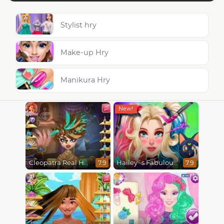
Stylist hry
Make-up Hry
Manikura Hry
Cleopatra Real Haircuts
Hailey´s Fabulous Hairstyle Challenge
7.9
7.9