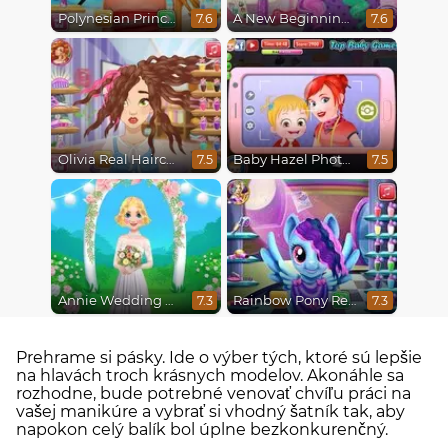
Polynesian Princess Real Haircuts
A New Beginning, From Sad to Fab
7.6
7.6
Olivia Real Haircuts
Baby Hazel Photoshoot
7.5
7.5
Annie Wedding Hairstyle
Rainbow Pony Real Haircuts
7.3
7.3
Prehrame si pásky. Ide o výber tých, ktoré sú lepšie
na hlavách troch krásnych modelov. Akonáhle sa
rozhodne, bude potrebné venovať chvíľu práci na
vašej manikúre a vybrať si vhodný šatník tak, aby
napokon celý balík bol úplne bezkonkurenčný.