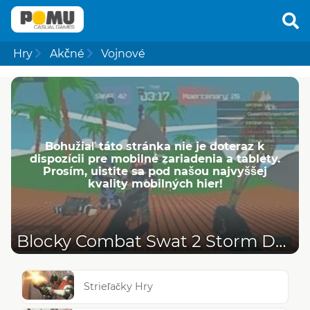
Hry
Akčné
Vojnové
Bohužiaľ táto stránka nie je doteraz k
dispozícii pre mobilné zariadenia a tablety.
Prosím, uistite sa pod našou najvyššej
kvality mobilných hier!
Blocky Combat Swat 2 Storm Desert
Strieľačky Hry