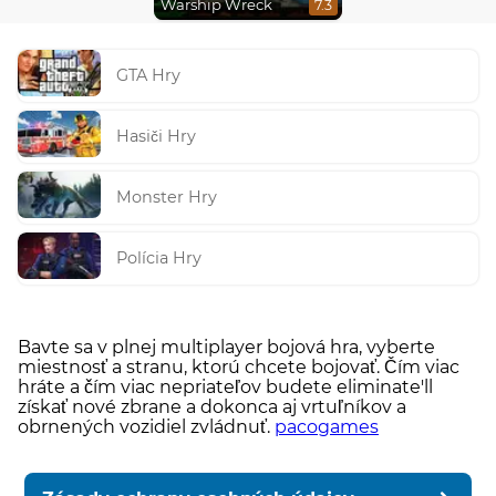
Warship Wreck
7.3
GTA Hry
Hasiči Hry
Monster Hry
Polícia Hry
Bavte sa v plnej multiplayer bojová hra, vyberte
miestnosť a stranu, ktorú chcete bojovať. Čím viac
hráte a čím viac nepriateľov budete eliminate'll
získať nové zbrane a dokonca aj vrtuľníkov a
obrnených vozidiel zvládnuť.
pacogames