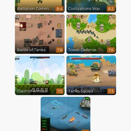
Battalion Commander
Civilizations Wars Master Edition
8.4
8.2
Battle of Tanks
Tower Defense
7.8
7.6
Clash of Armour
Tanks Squad
7.5
7.3