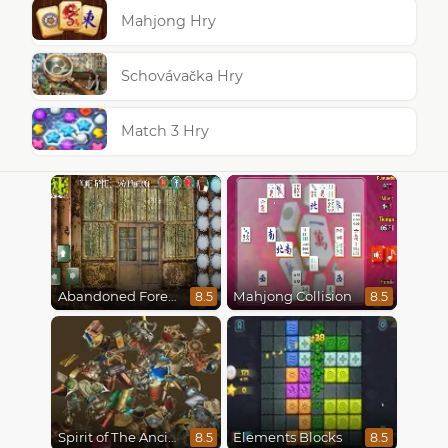
Mahjong Hry
Schovávačka Hry
Match 3 Hry
Abandoned Forest House
Mahjong Collision
8.5
8.5
Spirit of The Ancient Forest
Elements Blocks
8.5
8.5