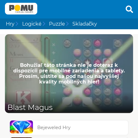
Hry
Logické
Puzzle
Skladačky
Bohužiaľ táto stránka nie je doteraz k
dispozícii pre mobilné zariadenia a tablety.
Prosím, uistite sa pod našou najvyššej
kvality mobilných hier!
Blast Magus
Bejeweled Hry