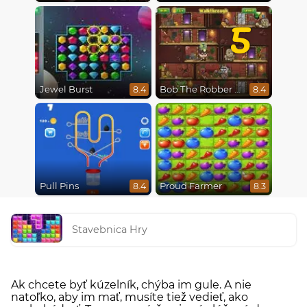
5
Jewel Burst
Bob The Robber 5 The Temple Adventure
8.4
8.4
Pull Pins
Proud Farmer
8.4
8.3
Stavebnica Hry
Ak chcete byť kúzelník, chýba im gule. A nie
natoľko, aby im mať, musíte tiež vedieť, ako