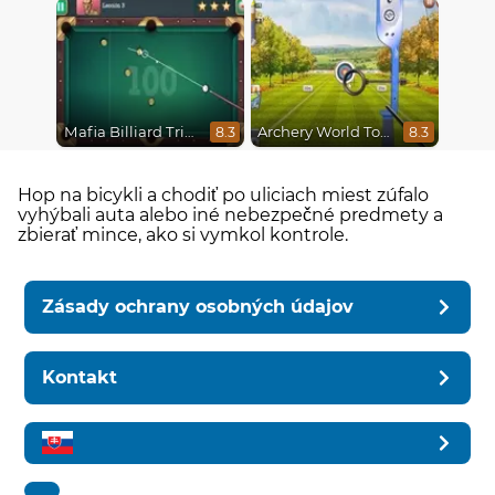
Mafia Billiard Tricks
Archery World Tour
8.3
8.3
Hop na bicykli a chodiť po uliciach miest zúfalo
vyhýbali auta alebo iné nebezpečné predmety a
zbierať mince, ako si vymkol kontrole.
Zásady ochrany osobných údajov
Kontakt