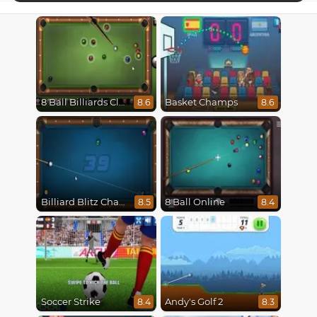
8 Ball Billiards Classic
Basket Champs
8.6
8.6
Billiard Blitz Challenge
8 Ball Online
8.5
8.4
Soccer Strike
Andy's Golf 2
8.4
8.3