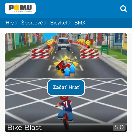
Hry
Športové
Bicykel
BMX
Začať Hrať
Bike Blast
5.0