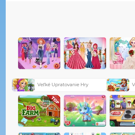
Veľké Upratovanie Hry
V