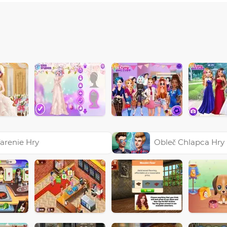
arenie Hry
Obleč Chlapca Hry