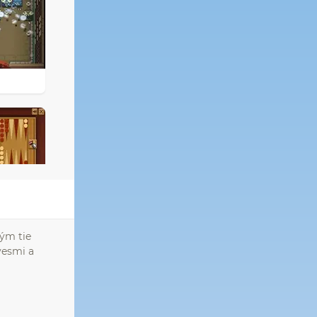
kým tie
ávesmi a