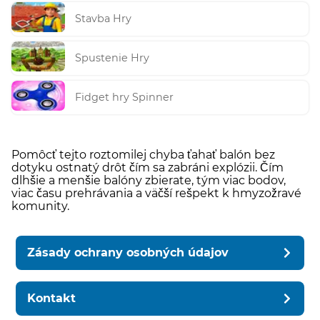
Stavba Hry
Spustenie Hry
Fidget hry Spinner
Pomôcť tejto roztomilej chyba ťahať balón bez
dotyku ostnatý drôt čím sa zabráni explózii. Čím
dlhšie a menšie balóny zbierate, tým viac bodov,
viac času prehrávania a väčší rešpekt k hmyzožravé
komunity.
Zásady ochrany osobných údajov
Kontakt