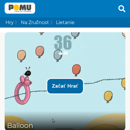
Hry
Na Zručnost
Lietanie
Začať Hrať
Balloon