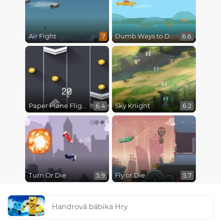
Air Fight
Dumb Ways to Die 3: World Tour
7
6.6
Paper Plane Flight
Sky Knight
6.4
6.2
Turn Or Die
Fly or Die
5.9
5.7
Handrová bábika Hry