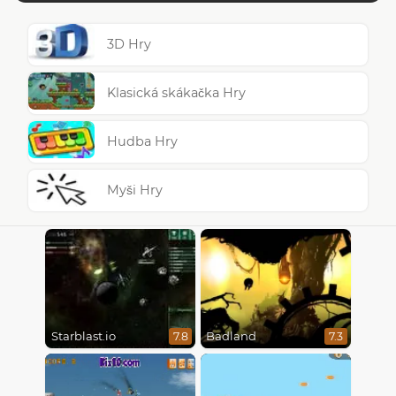
3D Hry
Klasická skákačka Hry
Hudba Hry
Myši Hry
Starblast.io
Badland
7.8
7.3