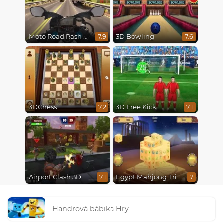
Moto Road Rash 3D
3D Bowling
7.9
7.6
3DChess
3D Free Kick
7.2
7.1
Airport Clash 3D
Egypt Mahjong Triple Dimensions
7.1
7
Handrová bábika Hry