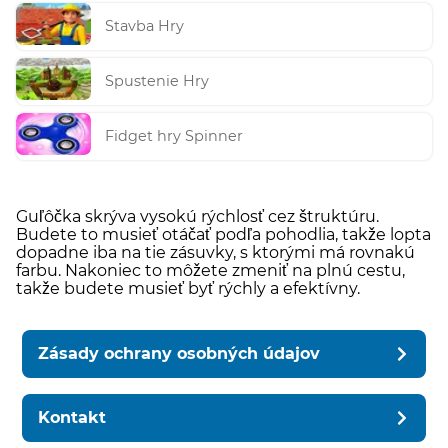
Stavba Hry
Spustenie Hry
Fidget hry Spinner
Guľôčka skrýva vysokú rýchlosť cez štruktúru.
Budete to musieť otáčať podľa pohodlia, takže lopta
dopadne iba na tie zásuvky, s ktorými má rovnakú
farbu. Nakoniec to môžete zmeniť na plnú cestu,
takže budete musieť byť rýchly a efektívny.
Zásady ochrany osobných údajov
Kontakt