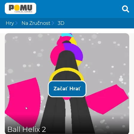
Hry
Na Zručnost
3D
Začať Hrať
Ball Helix 2