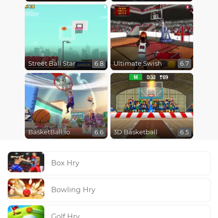
Street Ball Star
Ultimate Swish
6.8
6.7
BasketBall.io
3D Basketball
6.6
6.5
Box Hry
Bowling Hry
Golf Hry