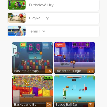
Futbalové Hry
Bicykel Hry
Tenis Hry
Basket Champs
Basketball Legends 2020
8.5
7.8
Basket and Ball
Street Ball Jam
7.4
7.1