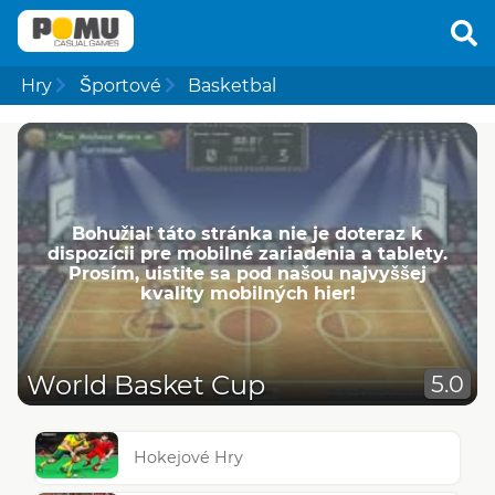
Hry
Športové
Basketbal
Bohužiaľ táto stránka nie je doteraz k
dispozícii pre mobilné zariadenia a tablety.
Prosím, uistite sa pod našou najvyššej
kvality mobilných hier!
World Basket Cup
5.0
Hokejové Hry