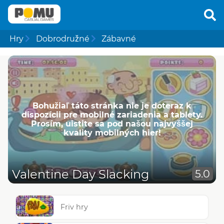
Hry
Dobrodružné
Zábavné
Bohužiaľ táto stránka nie je doteraz k
dispozícii pre mobilné zariadenia a tablety.
Prosím, uistite sa pod našou najvyššej
kvality mobilných hier!
Valentine Day Slacking
5.0
Friv hry