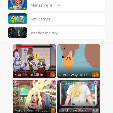
Manažment Hry
Kizi Games
strasidelne hry
Murder : To Kill or Not to Kill
Dumb Ways to Die
8
7.9
Aurora Real Haircuts
Lunchtime Slacking
7
6.8