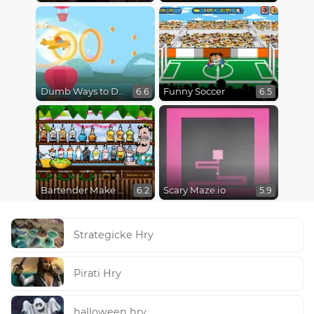
Dumb Ways to Die 3: World Tour
Funny Soccer
6.6
6.5
Bartender Make Right Mix
Scary Maze.io
6.2
5.9
Strategicke Hry
Pirati Hry
halloween hry