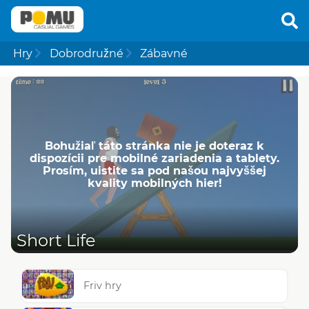
Hry
Dobrodružné
Zábavné
Bohužiaľ táto stránka nie je doteraz k
dispozícii pre mobilné zariadenia a tablety.
Prosím, uistite sa pod našou najvyššej
kvality mobilných hier!
Short Life
Friv hry