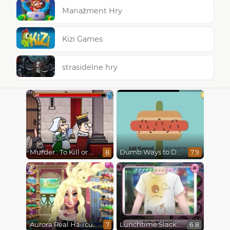
Manažment Hry
Kizi Games
strasidelne hry
Murder : To Kill or Not to Kill
Dumb Ways to Die
8
7.9
Aurora Real Haircuts
Lunchtime Slacking
7
6.8