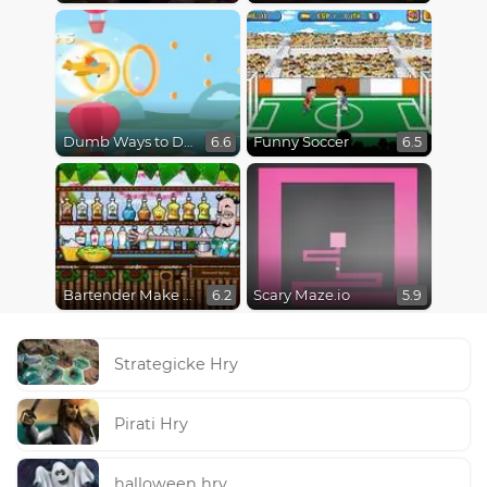
Dumb Ways to Die 3: World Tour
Funny Soccer
6.6
6.5
Bartender Make Right Mix
Scary Maze.io
6.2
5.9
Strategicke Hry
Pirati Hry
halloween hry