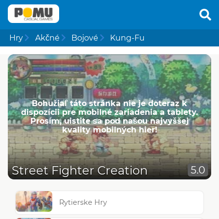
Hry
Akčné
Bojové
Kung-Fu
Bohužiaľ táto stránka nie je doteraz k
dispozícii pre mobilné zariadenia a tablety.
Prosím, uistite sa pod našou najvyššej
kvality mobilných hier!
Street Fighter Creation
5.0
Rytierske Hry