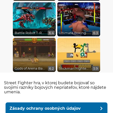
Battle Robot T-Rex Age
Ultimate Boxing
6.4
6.3
Gods of Arena Battles
Stickman Fighter Epic Battles
6.2
5.9
Street Fighter hra, v ktorej budete bojovať so
svojimi razníky bojových nepriateľov, ktoré nájdete
umenia.
Zásady ochrany osobných údajov