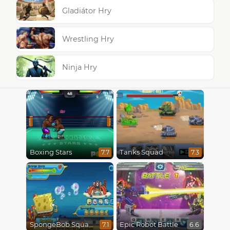
Gladiátor Hry
Wrestling Hry
Ninja Hry
Boxing Stars
Tanks Squad
7.7
7.3
SpongeBob SquarePants : Monster Island Adventures
Epic Robot Battle
7.1
6.6