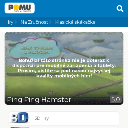
Hry
Na Zručnost
Klasická skákačka
Bohužiaľ táto stránka nie je doteraz k
dispozícii pre mobilné zariadenia a tablety.
Prosím, uistite sa pod našou najvyššej
kvality mobilných hier!
Ping Ping Hamster
5.0
3D Hry