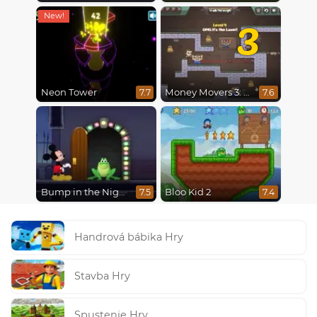
3
Neon Tower
Money Movers 3: Guard Duty
7.7
7.6
Bump in the Night
Bloo Kid 2
7.5
7.4
Handrová bábika Hry
Stavba Hry
Spustenie Hry