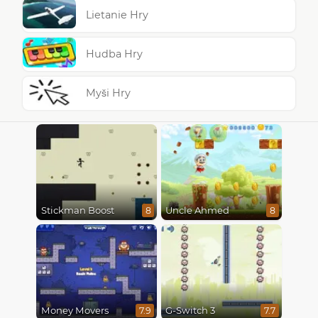
Lietanie Hry
Hudba Hry
Myši Hry
Stickman Boost
Uncle Ahmed
8
8
Money Movers
G-Switch 3
7.9
7.7