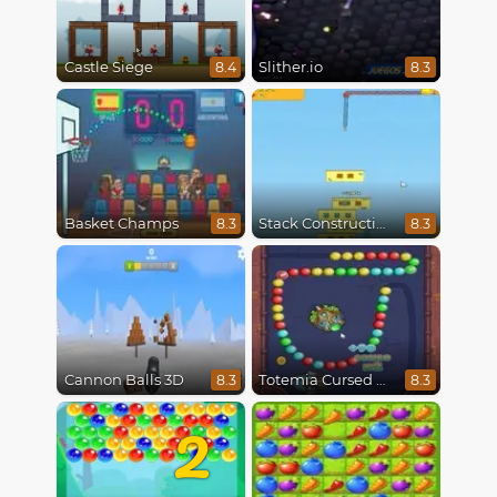
Castle Siege
Slither.io
8.4
8.3
Basket Champs
Stack Construction
8.3
8.3
Cannon Balls 3D
Totemia Cursed Marbles
8.3
8.3
2