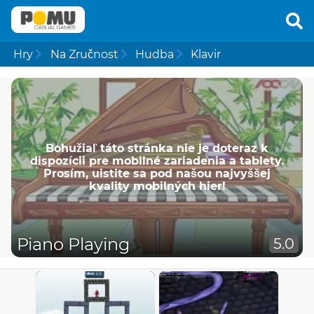
Hry
Na Zručnost
Hudba
Klavir
Bohužiaľ táto stránka nie je doteraz k
dispozícii pre mobilné zariadenia a tablety.
Prosím, uistite sa pod našou najvyššej
kvality mobilných hier!
Piano Playing
5.0