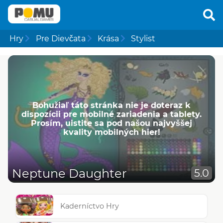
Hry
Pre Dievčata
Krása
Stylist
Bohužiaľ táto stránka nie je doteraz k
dispozícii pre mobilné zariadenia a tablety.
Prosím, uistite sa pod našou najvyššej
kvality mobilných hier!
Neptune Daughter
5.0
Kaderníctvo Hry