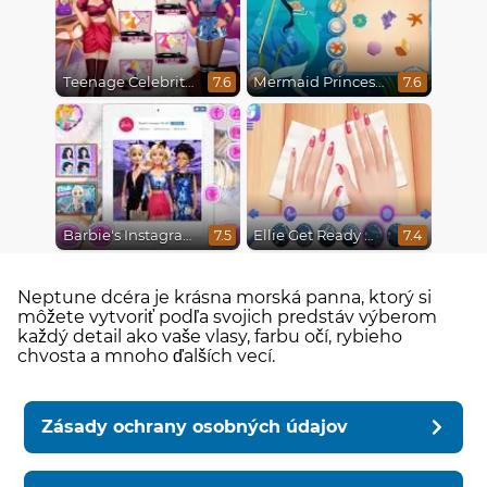
Teenage Celebrity Rivalry
Mermaid Princesses
7.6
7.6
Barbie's Instagram Life
Ellie Get Ready With Me 2
7.5
7.4
Neptune dcéra je krásna morská panna, ktorý si
môžete vytvoriť podľa svojich predstáv výberom
každý detail ako vaše vlasy, farbu očí, rybieho
chvosta a mnoho ďalších vecí.
Zásady ochrany osobných údajov