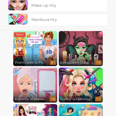
Make-up Hry
Manikura Hry
From Geek to Popular Girl
Evil Queen Glass Skin Routine #Influencer
8.1
7.9
Extreme Makeover
Hailey´s Fabulous Hairstyle Challenge
7.8
7.7