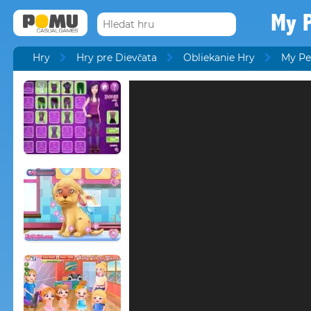
My 
Hry
Hry pre Dievčata
Obliekanie Hry
My Pe