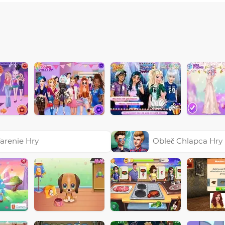
arenie Hry
Obleč Chlapca Hry