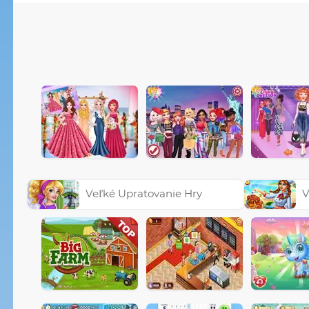
Veľké Upratovanie Hry
V