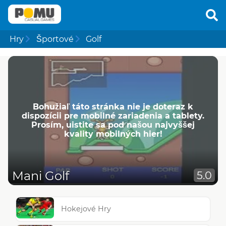
Hry
Športové
Golf
Bohužiaľ táto stránka nie je doteraz k
dispozícii pre mobilné zariadenia a tablety.
Prosím, uistite sa pod našou najvyššej
kvality mobilných hier!
Mani Golf
5.0
Hokejové Hry