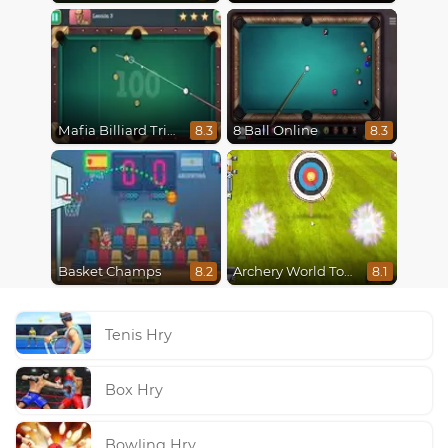
Mafia Billiard Tricks
8 Ball Online
8.3
8.3
Basket Champs
Archery World Tour
8.2
8.1
Tenis Hry
Box Hry
Bowling Hry