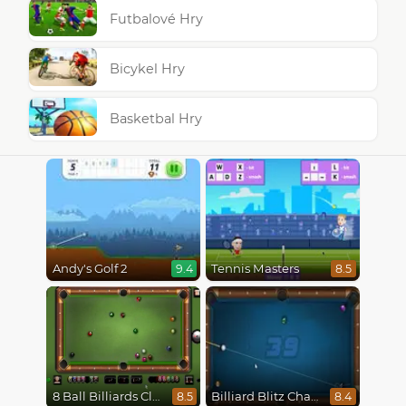
Futbalové Hry
Bicykel Hry
Basketbal Hry
Andy's Golf 2
Tennis Masters
9.4
8.5
8 Ball Billiards Classic
Billiard Blitz Challenge
8.5
8.4