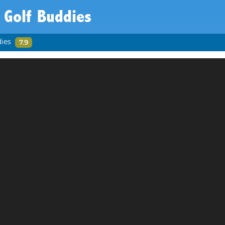
 Golf Buddies
dies
7.9