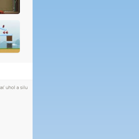
ť uhol a silu