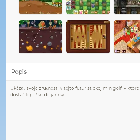
Popis
Ukázať svoje zručnosti v tejto futuristickej minigolf, v kt
dostať loptičku do jamky.