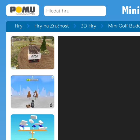
Mini
Hry
Hry na Zručnost
3D Hry
Mini Golf Bud