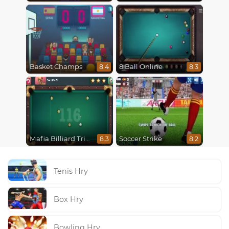
Basket Champs
8 Ball Online
8.4
8.3
Mafia Billiard Tricks
Soccer Strike
8.3
8.2
Tenis Hry
Box Hry
Bowling Hry