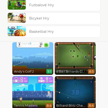
Futbalové Hry
Bicykel Hry
Basketbal Hry
Andy's Golf 2
8 Ball Billiards Classic
9.1
8.5
Tennis Masters
Billiard Blitz Challenge
8.4
8.4