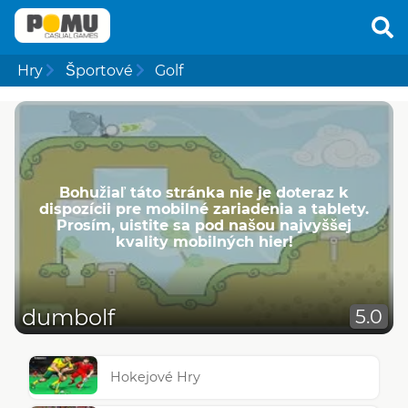
Hry
Športové
Golf
Bohužiaľ táto stránka nie je doteraz k
dispozícii pre mobilné zariadenia a tablety.
Prosím, uistite sa pod našou najvyššej
kvality mobilných hier!
dumbolf
5.0
Hokejové Hry