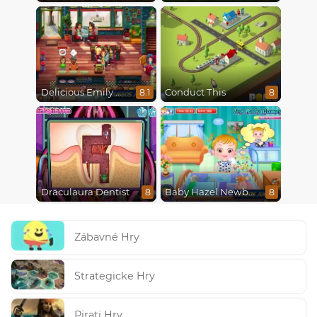
Delicious Emily New Beginning
Conduct This
8.1
8
Draculaura Dentist
Baby Hazel Newborn Vaccination
8
8
Zábavné Hry
Strategicke Hry
Pirati Hry