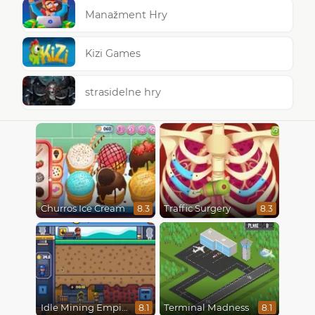
Manažment Hry
Kizi Games
strasidelne hry
Churros Ice Cream
Traffic Surgery
8.3
8.3
Idle Mining Empire
Terminal Madness
8.1
8.1