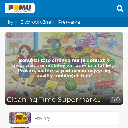
Hry
Dobrodružné
Pretvárka
Bohužiaľ táto stránka nie je doteraz k
dispozícii pre mobilné zariadenia a tablety.
Prosím, uistite sa pod našou najvyššej
kvality mobilných hier!
Cleaning Time Supermarket
5.0
Friv hry