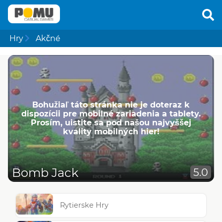
Hry
Akčné
Bohužiaľ táto stránka nie je doteraz k
dispozícii pre mobilné zariadenia a tablety.
Prosím, uistite sa pod našou najvyššej
kvality mobilných hier!
Bomb Jack
5.0
Rytierske Hry