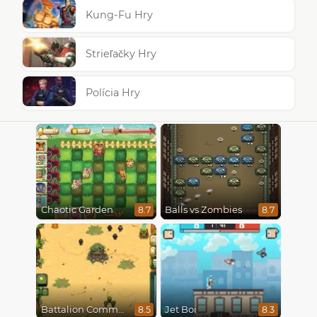
Kung-Fu Hry
Strieľačky Hry
Polícia Hry
Chaotic Garden
Balls vs Zombies
8.7
8.7
Battalion Commander
Jet Boi
8.5
8.3