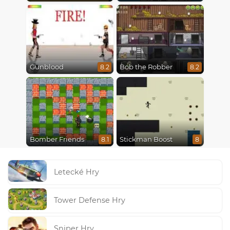
Gunblood
Bob the Robber
8.2
8.2
Bomber Friends
Stickman Boost
8.1
8
Letecké Hry
Tower Defense Hry
Sniper Hry