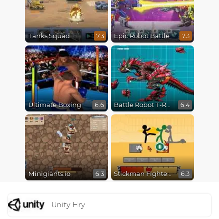
Tanks Squad
Epic Robot Battle
7.3
7.3
Ultimate Boxing
Battle Robot T-Rex Age
6.6
6.4
Minigiants.io
Stickman Fighter Epic Battles
6.3
6.3
Unity Hry