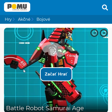
Hry
Akčné
Bojové
Začať Hrať
Battle Robot Samurai Age