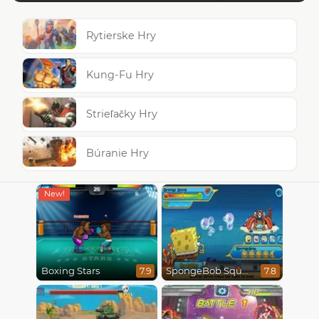
Rytierske Hry
Kung-Fu Hry
Strieľačky Hry
Búranie Hry
Boxing Stars
SpongeBob SquarePants : Monster Island Adventures
7.9
7.8