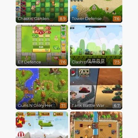
Chaotic Garden
Tower Defense
8.9
7.6
Elf Defence
Clash of Armour
7.6
7.5
Guns N Glory Heroes
Tank Battle War Commander
7.1
6.7