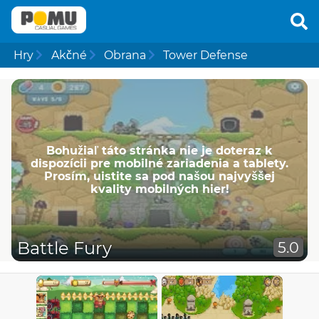
Hry
Akčné
Obrana
Tower Defense
Bohužiaľ táto stránka nie je doteraz k
dispozícii pre mobilné zariadenia a tablety.
Prosím, uistite sa pod našou najvyššej
kvality mobilných hier!
Battle Fury
5.0