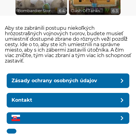
Bombardier Storm
Clash Of Tanks
6.4
6.3
Aby ste zabránili postupu niekoľkých
hrôzostrašných vojnových tvorov, budete musieť
umiestniť dostupné zbrane do rôznych veží pozdĺž
cesty. Ide o to, aby ste ich umiestnili na správne
miesto, aby s ich zábermi zastavili útočníka. A čím
viac zničíte, tým viac zbraní a tým viac ich schopnosť
zastaviť.
Zásady ochrany osobných údajov
Kontakt