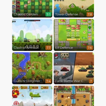
Chaotic Garden
Tower Defense
9.1
7.8
Clash of Armour
Elf Defence
7.7
7.6
Guns N Glory Heroes
Tank Battle War Commander
7.4
7