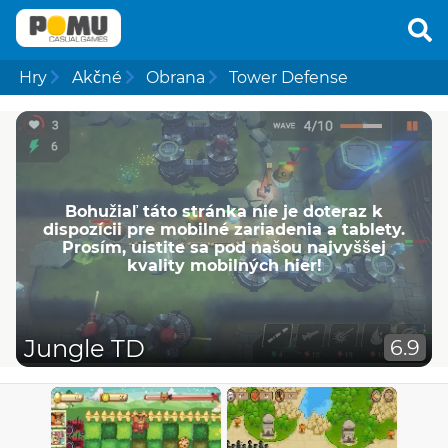
Hry
Akčné
Obrana
Tower Defense
Bohužiaľ táto stránka nie je doteraz k
dispozícii pre mobilné zariadenia a tablety.
Prosím, uistite sa pod našou najvyššej
kvality mobilných hier!
Jungle TD
6.9