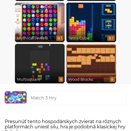
Mythical Jewels
Tetris Cube
8.1
8.1
Multisquare
Wood Blocks
8
8
Match 3 Hry
Presunúť tento hospodárskych zvierat na rôznych
platformách uniesť silu, hra je podobná klasickej hry