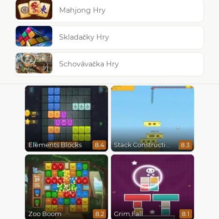
Mahjong Hry
Skladačky Hry
Schovávačka Hry
Elements Blocks
Stack Construction
8.4
8.3
Zoo Boom
Grim Fall
8.2
8.1