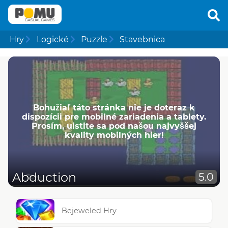
Hry
Logické
Puzzle
Stavebnica
Bohužiaľ táto stránka nie je doteraz k
dispozícii pre mobilné zariadenia a tablety.
Prosím, uistite sa pod našou najvyššej
kvality mobilných hier!
Abduction
5.0
Bejeweled Hry