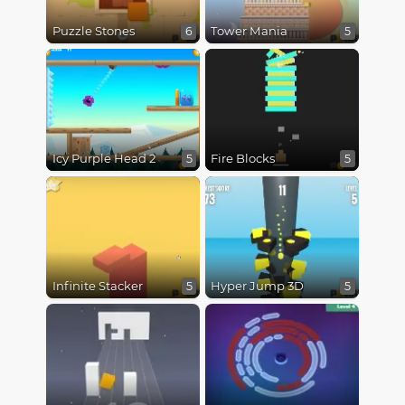
Puzzle Stones
Tower Mania
6
5
Icy Purple Head 2
Fire Blocks
5
5
Infinite Stacker
Hyper Jump 3D
5
5