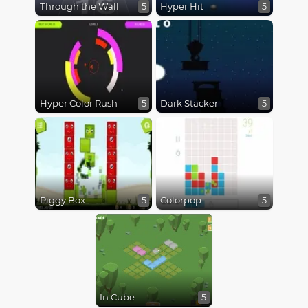
Through the Wall
Hyper Hit
5
5
Hyper Color Rush
Dark Stacker
5
5
Piggy Box
Colorpop
5
5
In Cube
5