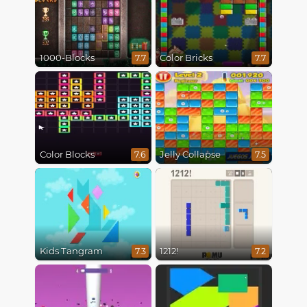
1000-Blocks
Color Bricks
7.7
7.7
Color Blocks
Jelly Collapse
7.6
7.5
Kids Tangram
1212!
7.3
7.2