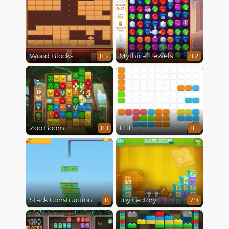
Wood Blocks
Mythical Jewels
8.2
8.2
Zoo Boom
11 11
8.1
8.1
Stack Construction
Toy Factory
8
7.9