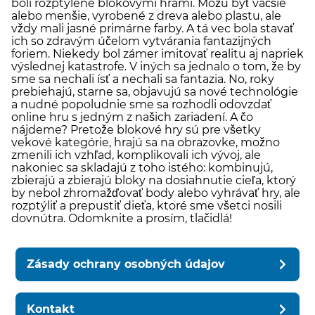
boli rozptýlené blokovými hrami. Môžu byť väčšie
alebo menšie, vyrobené z dreva alebo plastu, ale
vždy mali jasné primárne farby. A tá vec bola stavať
ich so zdravým účelom vytvárania fantazijných
foriem. Niekedy bol zámer imitovať realitu aj napriek
výslednej katastrofe. V iných sa jednalo o tom, že by
sme sa nechali ísť a nechali sa fantazia. No, roky
prebiehajú, starne sa, objavujú sa nové technológie
a nudné popoludnie sme sa rozhodli odovzdať
online hru s jedným z našich zariadení. A čo
nájdeme? Pretože blokové hry sú pre všetky
vekové kategórie, hrajú sa na obrazovke, možno
zmenili ich vzhľad, komplikovali ich vývoj, ale
nakoniec sa skladajú z toho istého: kombinujú,
zbierajú a zbierajú bloky na dosiahnutie cieľa, ktorý
by nebol zhromažďovať body alebo vyhrávať hry, ale
rozptýliť a prepustiť dieťa, ktoré sme všetci nosili
dovnútra. Odomknite a prosím, tlačidlá!
Zásady ochrany osobných údajov
Kontakt