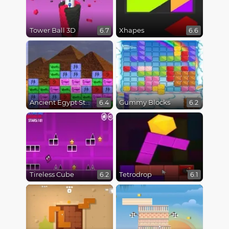
Tower Ball 3D
Xhapes
6.7
6.6
Ancient Egypt Stones
Gummy Blocks
6.4
6.2
Tireless Cube
Tetrodrop
6.2
6.1