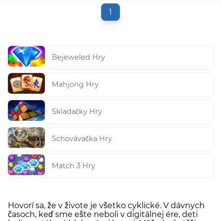
1
Bejeweled Hry
Mahjong Hry
Skladačky Hry
Schovávačka Hry
Match 3 Hry
Hovorí sa, že v živote je všetko cyklické. V dávnych
časoch, keď sme ešte neboli v digitálnej ére, deti