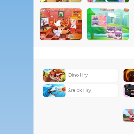
Dino Hry
Žralok Hry