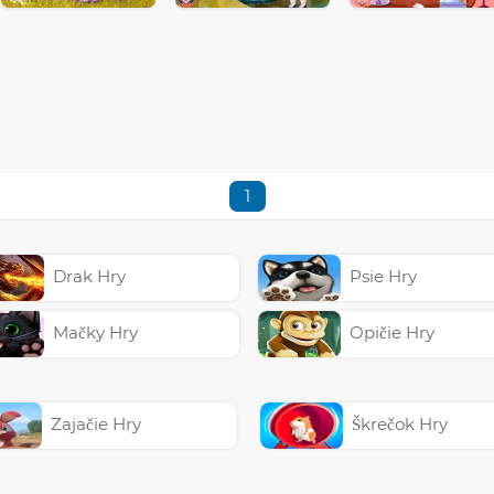
1
Drak Hry
Psie Hry
Mačky Hry
Opičie Hry
Zajačie Hry
Škrečok Hry