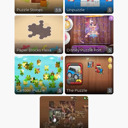
Puzzle Stones
Unpuzzle
5.9
5
Paper Blocks Hexa
Disney Puzzle Portrait
5
5
Cartoon Puzzle
The Puzzle
5
5