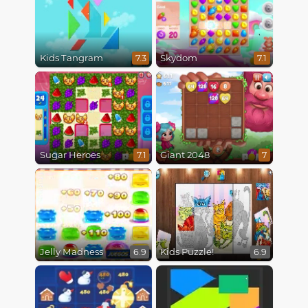
Kids Tangram
Skydom
7.3
7.1
Sugar Heroes
Giant 2048
7.1
7
Jelly Madness
Kids Puzzle!
6.9
6.9