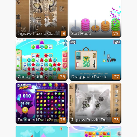
Jigsaw Puzzle Classic
Sort Hoop
8
7.9
Candy Riddles
Draggable Puzzle
7.9
7.7
Diamond Rush 2
Jigsaw Puzzle Deluxe
7.5
7.3