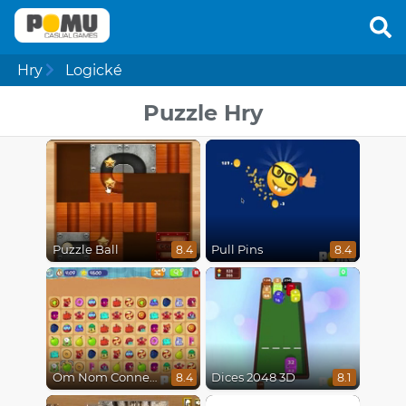
Hry
Logické
Puzzle Hry
Puzzle Ball
Pull Pins
8.4
8.4
Om Nom Connect Classic
Dices 2048 3D
8.4
8.1