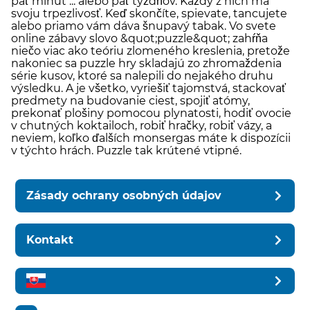
päť minút ... alebo päť týždňov. Každý z nich má
svoju trpezlivosť. Keď skončíte, spievate, tancujete
alebo priamo vám dáva šnupavý tabak. Vo svete
online zábavy slovo &quot;puzzle&quot; zahŕňa
niečo viac ako teóriu zlomeného kreslenia, pretože
nakoniec sa puzzle hry skladajú zo zhromaždenia
série kusov, ktoré sa nalepili do nejakého druhu
výsledku. A je všetko, vyriešiť tajomstvá, stackovať
predmety na budovanie ciest, spojiť atómy,
prekonať plošiny pomocou plynatosti, hodiť ovocie
v chutných koktailoch, robiť hračky, robiť vázy, a
neviem, koľko ďalších monsergas máte k dispozícii
v týchto hrách. Puzzle tak krútené vtipné.
Zásady ochrany osobných údajov
Kontakt