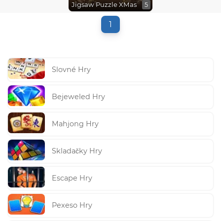
Jigsaw Puzzle XMas
5
1
Slovné Hry
Bejeweled Hry
Mahjong Hry
Skladačky Hry
Escape Hry
Pexeso Hry