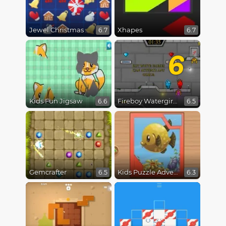
Jewel Christmas Mania
Xhapes
6.7
6.7
6
Kids Fun Jigsaw
Fireboy Watergirl 6 Fairy Tales
6.6
6.5
Gemcrafter
Kids Puzzle Adventure
6.5
6.3