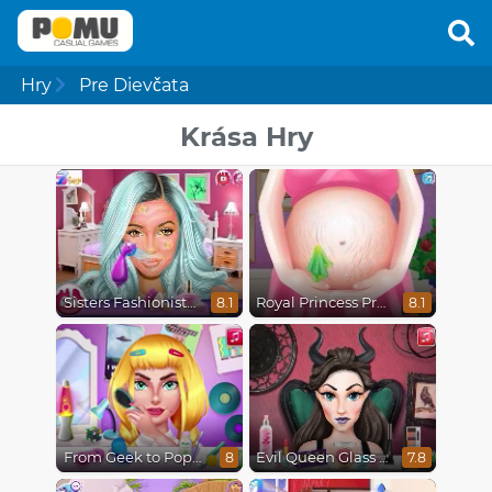
Hry
Pre Dievčata
Krása Hry
Sisters Fashionista Makeup
Royal Princess Pregnant
8.1
8.1
From Geek to Popular Girl
Evil Queen Glass Skin Routine #Influencer
8
7.8