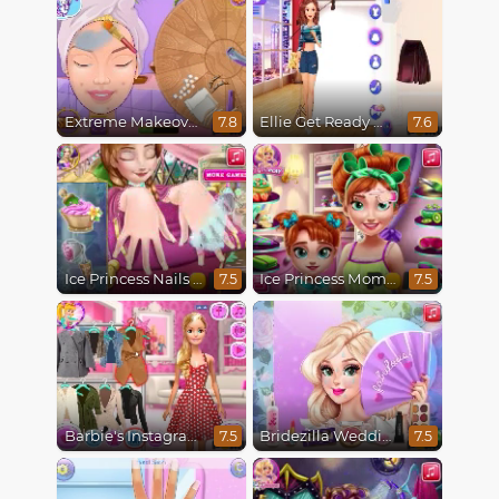
Extreme Makeover
Ellie Get Ready With Me 2
7.8
7.6
Ice Princess Nails Spa
Ice Princess Mommy Real Makeover
7.5
7.5
Barbie's Instagram Life
Bridezilla Wedding Makeover
7.5
7.5