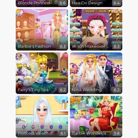
Blonde Princess Spa Day
Hair Do Design
6.6
6.4
Barbie's Fashion Startup
Witch Makeover by Hansel and Gretel
6.3
6.3
Fairy's Tiny Spa
Nina Wedding
6.2
6.2
Princess Valentine's Day Catfish
Barbie Wonderland Looks
6.1
5.8