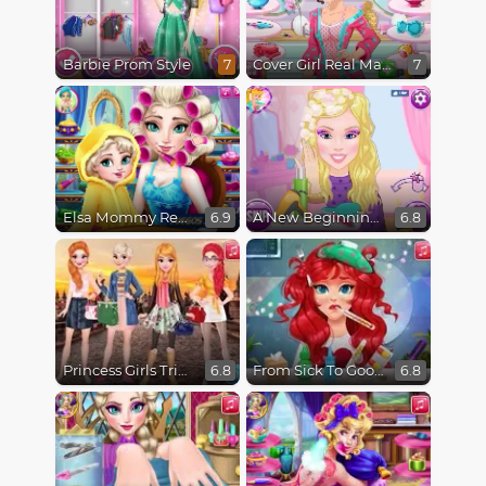
Barbie Prom Style
Cover Girl Real Makeover
7
7
Elsa Mommy Real Makeover
A New Beginning, From Sad to Fab
6.9
6.8
Princess Girls Trip To Europe
From Sick To Good: Princess Treatment
6.8
6.8