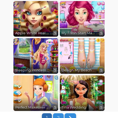
Apple White Real Makeover
My Fresh Start Makeover
5
5
Sleeping Princess Swimming Pool
Design My Beach Pedicure
5
5
Perfect Makeover Princess Aurora
Tina Wedding
5
5
1
2