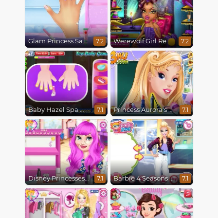
Glam Princess Salon
Werewolf Girl Real Makeover
7.2
7.2
Baby Hazel Spa Makeover
Princess Aurora's Fashion Statement
7.1
7.1
Disney Princesses Makeover Salon
Barbie 4 Seasons Makeup
7.1
7.1