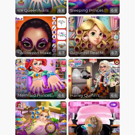
Ice Queen Nails Spa
Sleeping Princess Spa Day
6.8
6.8
Halloween Makeup Trends
Rapunzel Real Makeover
6.7
6.7
Mermaid Princess Nails Spa
Harley Quinn's Modern Makeover
6.6
6.6