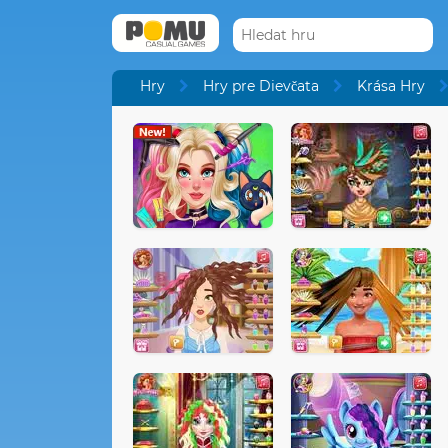
Hry
Hry pre Dievčata
Krása Hry